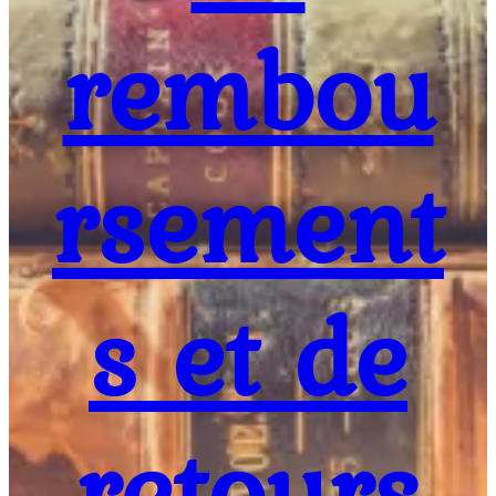
rembou
rsement
s et de
retours