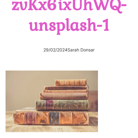
zvKx6ixUhWQ-
unsplash-1
29/02/2024
Sarah Donsar